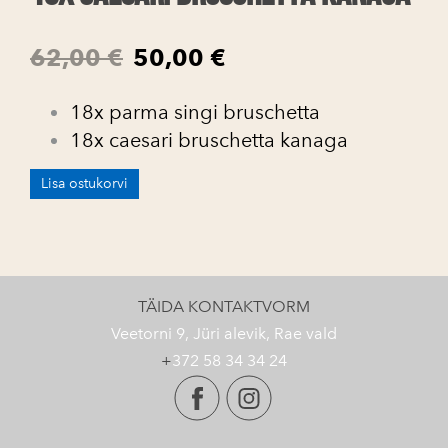
62,00 €
50,00 €
18x parma singi bruschetta
18x caesari bruschetta kanaga
Lisa ostukorvi
TÄIDA KONTAKTVORM
Veetorni 9, Jüri alevik, Rae vald
+
372 58 34 34 24