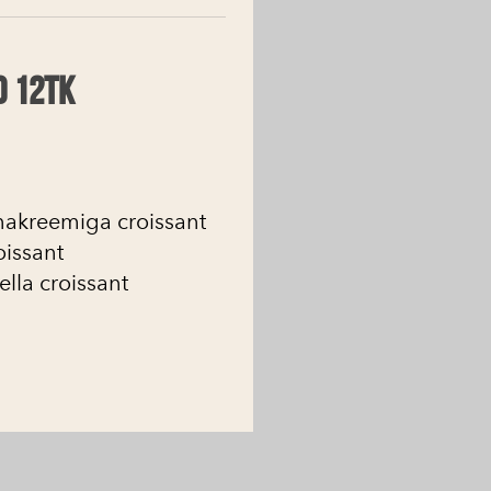
o 12tk
nakreemiga croissant
oissant
lla croissant