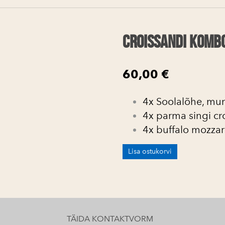
Croissandi komb
60,00 €
4x Soolalõhe, mu
4x parma singi cr
4x buffalo mozzare
Lisa ostukorvi
TÄIDA KONTAKTVORM