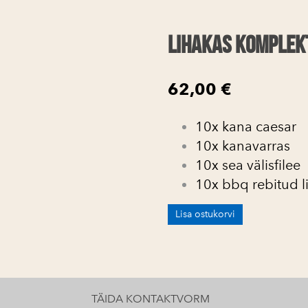
Lihakas komplek
62,00 €
10x kana caesar
10x kanavarras
10x sea välisfilee
10x bbq rebitud l
Lisa ostukorvi
TÄIDA KONTAKTVORM